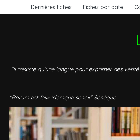
Dernières fiches
Fiches par date
C
"Il n'existe qu'une langue pour exprimer des vérité
"Rarum est felix idemque senex" Sénèque