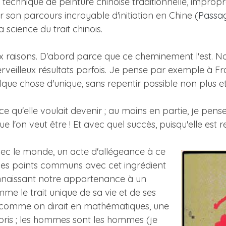
a technique de peinture chinoise traditionnelle, improp
ur son parcours incroyable d'initiation en Chine (
Passag
 science du trait chinois.
 raisons. D'abord parce que ce cheminement l'est. No
rveilleux résultats parfois. Je pense par exemple à Fr
elque chose d'unique, sans repentir possible non plus e
ce qu'elle voulait devenir ; au moins en partie, je pense
ue l'on veut être ! Et avec quel succès, puisqu'elle es
vec le monde, un acte d'allégeance à ce
en des points communs avec cet ingrédient
connaissant notre appartenance à un
e le trait unique de sa vie et de ses
est, comme on dirait en mathématiques, une
rpris ; les hommes sont les hommes (je