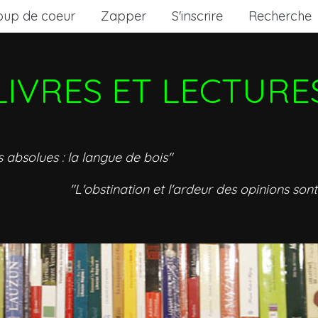
oup de coeur
Zapper
S'inscrire
Recherche
LIVRES ET LECTURE
s absolues : la langue de bois"
"L'obstination et l'ardeur des opinions sont