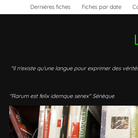
Dernières fiches
Fiches par date
C
"Il n'existe qu'une langue pour exprimer des vérité
"Rarum est felix idemque senex" Sénèque