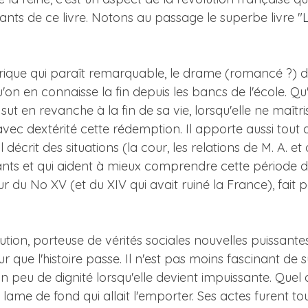
sants de ce livre. Notons au passage le superbe livre "
torique qui paraît remarquable, le drame (romancé ?)
u'on en connaisse la fin depuis les bancs de l'école. Qu
e sut en revanche à la fin de sa vie, lorsqu'elle ne maîtr
avec dextérité cette rédemption. Il apporte aussi tout au
l décrit des situations (la cour, les relations de M. A. e
ants et qui aident à mieux comprendre cette période d
ur du No XV (et du XIV qui avait ruiné la France), fait 
volution, porteuse de vérités sociales nouvelles puissan
our que l'histoire passe. Il n'est pas moins fascinant de s
n peu de dignité lorsqu'elle devient impuissante. Quel 
a lame de fond qui allait l'emporter. Ses actes furent tou