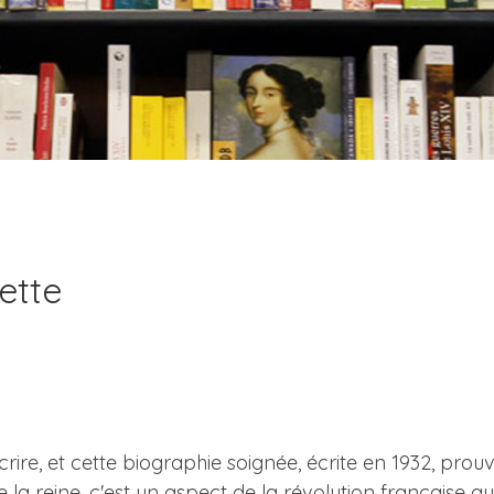
ette
crire, et cette biographie soignée, écrite en 1932, prou
 de la reine, c'est un aspect de la révolution française 