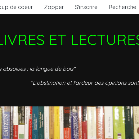
oup de coeur
Zapper
S'inscrire
Recherche
LIVRES ET LECTURE
s absolues : la langue de bois"
"L'obstination et l'ardeur des opinions sont