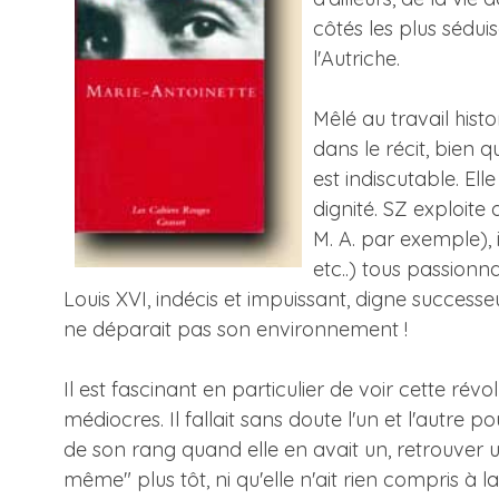
côtés les plus sédui
l'Autriche.
Mêlé au travail his
dans le récit, bien q
est indiscutable. Ell
dignité. SZ exploite 
M. A. par exemple), i
etc..) tous passionn
Louis XVI, indécis et impuissant, digne successe
ne déparait pas son environnement !
Il est fascinant en particulier de voir cette ré
médiocres. Il fallait sans doute l'un et l'autre p
de son rang quand elle en avait un, retrouver u
même" plus tôt, ni qu'elle n'ait rien compris à l