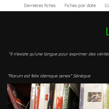
Dernières fiches
Fiches par date
C
"Il n'existe qu'une langue pour exprimer des vérité
"Rarum est felix idemque senex" Sénèque