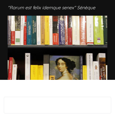
"Rarum est felix idemque senex" Sénèque