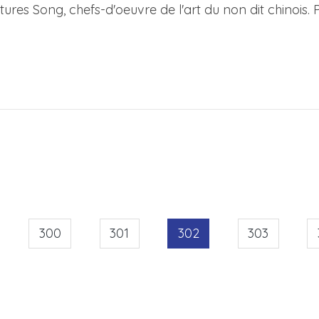
res Song, chefs-d'oeuvre de l'art du non dit chinois. Poé
300
301
302
303