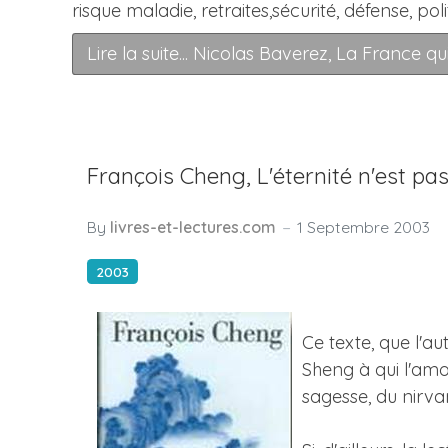
risque maladie, retraites,sécurité, défense, poli
Lire la suite... Nicolas Baverez, La France q
François Cheng, L'éternité n'est pa
By
livres-et-lectures.com
1 Septembre 2003
2003
Ce texte, que l'a
Sheng à qui l'amou
sagesse, du nirvan