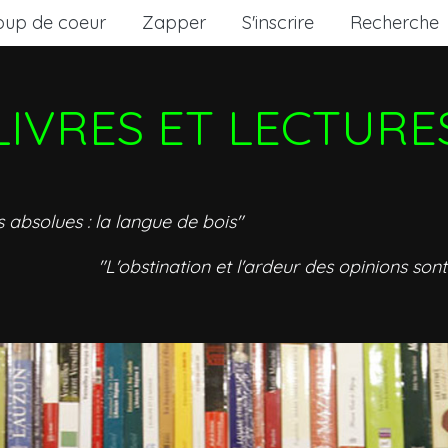
oup de coeur
Zapper
S'inscrire
Recherche
LIVRES ET LECTURE
s absolues : la langue de bois"
"L'obstination et l'ardeur des opinions sont