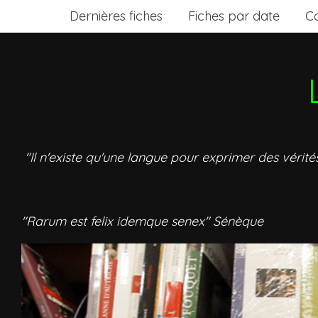
Dernières fiches
Fiches par date
C
"Il n'existe qu'une langue pour exprimer des vérité
"Rarum est felix idemque senex" Sénèque