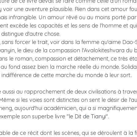
 lecture de ce livre devait se faire comme celle d'un roma
 voir une aventure plausible. Rien dans cet amour fou
mais infrangible. Un amour rêvé ou au moins porté par l
nt excède les capacités et les sens de l'homme et qui a
 distingue d'autre chose.
s, sans forcer le trait, voir dans la femme qu'aime Dao
uanyin, le dieu de la compassion l'Avalokiteshvara du
dans le roman, compassion et détachement, ce très é
au fond assez bien la marche réelle du monde. Solidar
 indifférence de cette marche du monde à leur sort..
 aussi au rapprochement de deux civilisations à trave
ême si les voies sont distinctes on sent le désir de l'a
. Cheng, aujourd'hui académicien, qui a si magnifiquem
 exemple son superbe livre "
le Dit de Tianyi
".
le de ce récit dont les scènes, qui se déroulent à la fi