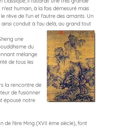
n classique, il faudrait une très grande
 n'est humain, à la fois démesuré mais
e rêve de l'un et l'autre des amants. Un
insi conduit à l'au delà, au grand tout
-Sheng une
 bouddhisme du
tonnant mélange
ité de tous les
rs la rencontre de
uteur de fusionner
ent épousé notre
n de l'ère Ming (XVII ème siècle), font