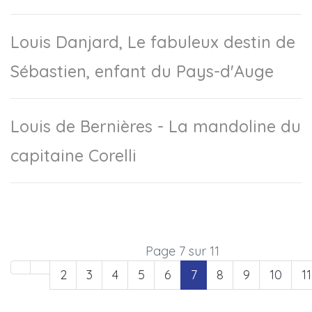
Louis Danjard, Le fabuleux destin de
Sébastien, enfant du Pays-d'Auge
Louis de Bernières - La mandoline du
capitaine Corelli
Page 7 sur 11
2
3
4
5
6
7
8
9
10
11